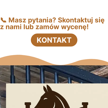
📍 Działamy na terenie całej Polski – oferujemy
montaż i realizacje z dojazdem do klienta.
📞 Masz pytania? Skontaktuj się
z nami lub zamów wycenę!
KONTAKT