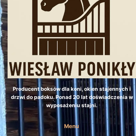
Producent boksów dla koni, okien stajennych i
drzwi do padoku. Ponad 20 lat doświadczenia w
wyposażeniu stajni.
Menu