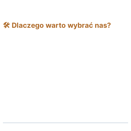
🛠 Dlaczego warto wybrać nas?
Produkty sprawdzone w praktyce – setki
zadowolonych klientów
Możliwość dopasowania wymiarów,
materiałów i kolorystyki
Krótkie terminy realizacji i transport w całej
Polsce
Indywidualne podejście do każdego projektu –
tworzymy boksy razem z Tobą
Doradztwo techniczne i pomoc na każdym
etapie